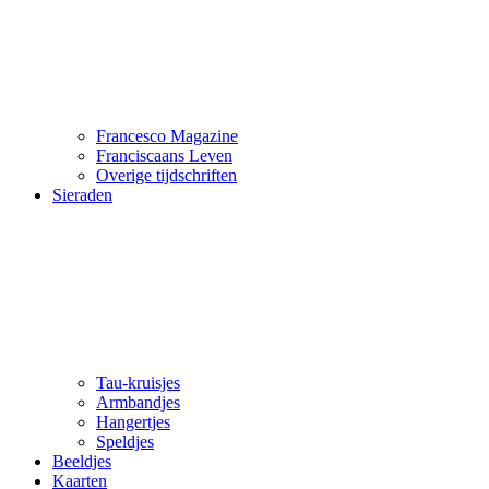
Francesco Magazine
Franciscaans Leven
Overige tijdschriften
Sieraden
Tau-kruisjes
Armbandjes
Hangertjes
Speldjes
Beeldjes
Kaarten