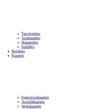
Tau-kruisjes
Armbandjes
Hangertjes
Speldjes
Beeldjes
Kaarten
Franciscuskaarten
Ansichtkaarten
Wenskaarten