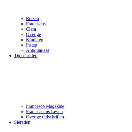
Reizen
Franciscus
Clara
Overige
Kinderen
Instap
Antiquariaat
Tijdschriften
Francesco Magazine
Franciscaans Leven
Overige tijdschriften
Sieraden