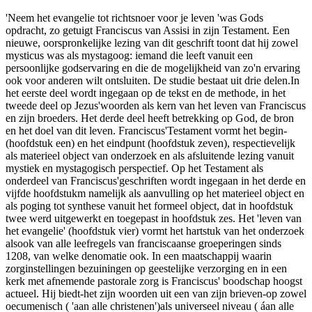
'Neem het evangelie tot richtsnoer voor je leven 'was Gods
opdracht, zo getuigt Franciscus van Assisi in zijn Testament. Een
nieuwe, oorspronkelijke lezing van dit geschrift toont dat hij zowel
mysticus was als mystagoog: iemand die leeft vanuit een
persoonlijke godservaring en die de mogelijkheid van zo'n ervaring
ook voor anderen wilt ontsluiten. De studie bestaat uit drie delen.In
het eerste deel wordt ingegaan op de tekst en de methode, in het
tweede deel op Jezus'woorden als kern van het leven van Franciscus
en zijn broeders. Het derde deel heeft betrekking op God, de bron
en het doel van dit leven. Franciscus'Testament vormt het begin-
(hoofdstuk een) en het eindpunt (hoofdstuk zeven), respectievelijk
als materieel object van onderzoek en als afsluitende lezing vanuit
mystiek en mystagogisch perspectief. Op het Testament als
onderdeel van Franciscus'geschriften wordt ingegaan in het derde en
vijfde hoofdstukm namelijk als aanvulling op het materieel object en
als poging tot synthese vanuit het formeel object, dat in hoofdstuk
twee werd uitgewerkt en toegepast in hoofdstuk zes. Het 'leven van
het evangelie' (hoofdstuk vier) vormt het hartstuk van het onderzoek
alsook van alle leefregels van franciscaanse groeperingen sinds
1208, van welke denomatie ook. In een maatschappij waarin
zorginstellingen bezuiningen op geestelijke verzorging en in een
kerk met afnemende pastorale zorg is Franciscus' boodschap hoogst
actueel. Hij biedt-het zijn woorden uit een van zijn brieven-op zowel
oecumenisch ( 'aan alle christenen')als universeel niveau ( áan alle