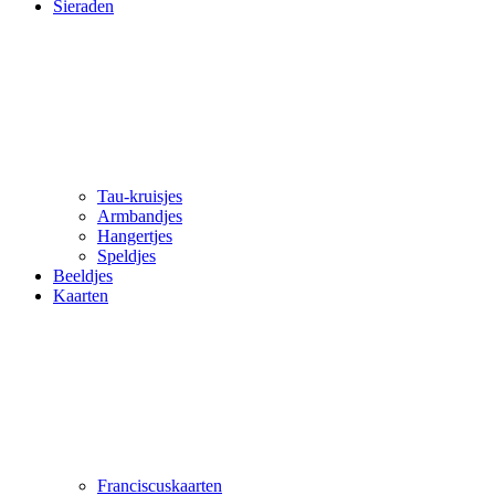
Sieraden
Tau-kruisjes
Armbandjes
Hangertjes
Speldjes
Beeldjes
Kaarten
Franciscuskaarten