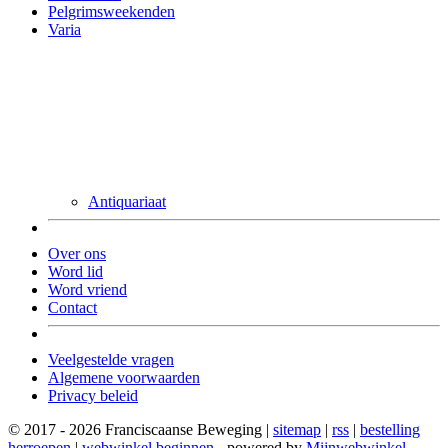
Pelgrimsweekenden
Varia
Antiquariaat
Over ons
Word lid
Word vriend
Contact
Veelgestelde vragen
Algemene voorwaarden
Privacy beleid
© 2017 - 2026 Franciscaanse Beweging |
sitemap
|
rss
|
bestelling
herroepen
|
webwinkel beginnen
- powered by
Mijnwebwinkel