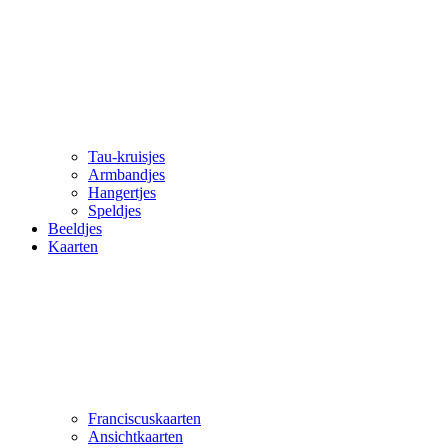
Tau-kruisjes
Armbandjes
Hangertjes
Speldjes
Beeldjes
Kaarten
Franciscuskaarten
Ansichtkaarten